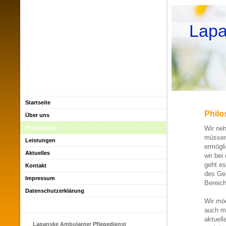
Lapa
Startseite
Philo
Über uns
Philosophie
Wir ne
müssen 
Leistungen
ermögli
Aktuelles
wir be
geht es
Kontakt
des Gei
Impressum
Bereic
Datenschutzerklärung
Wir möc
auch m
aktuell
Lapanske Ambulanter Pflegedienst